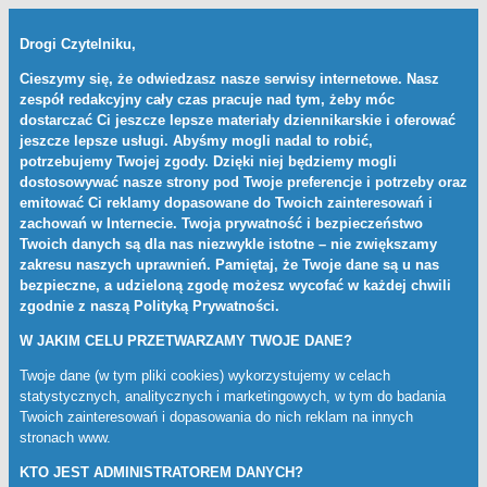
Drogi Czytelniku,
Cieszymy się, że odwiedzasz nasze serwisy internetowe. Nasz
zespół redakcyjny cały czas pracuje nad tym, żeby móc
dostarczać Ci jeszcze lepsze materiały dziennikarskie i oferować
jeszcze lepsze usługi. Abyśmy mogli nadal to robić,
potrzebujemy Twojej zgody. Dzięki niej będziemy mogli
dostosowywać nasze strony pod Twoje preferencje i potrzeby oraz
emitować Ci reklamy dopasowane do Twoich zainteresowań i
zachowań w Internecie. Twoja prywatność i bezpieczeństwo
Twoich danych są dla nas niezwykle istotne – nie zwiększamy
zakresu naszych uprawnień. Pamiętaj, że Twoje dane są u nas
bezpieczne, a udzieloną zgodę możesz wycofać w każdej chwili
zgodnie z naszą
Polityką Prywatności
.
W JAKIM CELU PRZETWARZAMY TWOJE DANE?
Twoje dane (w tym pliki cookies) wykorzystujemy w celach
statystycznych, analitycznych i marketingowych, w tym do badania
Twoich zainteresowań i dopasowania do nich reklam na innych
stronach www.
KTO JEST ADMINISTRATOREM DANYCH?