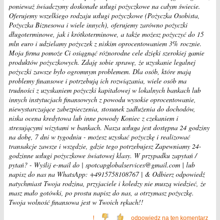
ponieważ świadczymy doskonałe usługi pożyczkowe na całym świecie.
Oferujemy wszelkiego rodzaju usługi pożyczkowe (Pożyczka Osobista,
Pożyczka Biznesowa i wiele innych), oferujemy zarówno pożyczki
długoterminowe, jak i krótkoterminowe, a także możesz pożyczyć do 15
mln euro i udzielamy pożyczek z niskim oprocentowaniem 3% rocznie.
Moja firma pomoże Ci osiągnąć różnorodne cele dzięki szerokiej gamie
produktów pożyczkowych. Zdaję sobie sprawę, że uzyskanie legalnej
pożyczki zawsze było ogromnym problemem. Dla osób, które mają
problemy finansowe i potrzebują ich rozwiązania, wiele osób ma
trudności z uzyskaniem pożyczki kapitałowej w lokalnych bankach lub
innych instytucjach finansowych z powodu wysokie oprocentowanie,
niewystarczające zabezpieczenia, stosunek zadłużenia do dochodów,
niska ocena kredytowa lub inne powody Koniec z czekaniem i
stresującymi wizytami w bankach. Nasza usługa jest dostępna 24 godziny
na dobę, 7 dni w tygodniu - możesz uzyskać pożyczkę i realizować
transakcje zawsze i wszędzie, gdzie tego potrzebujesz Zapewniamy 24-
godzinne usługi pożyczkowe światowej klasy. W przypadku zapytań /
pytań? - Wyślij e-mail do | spotcapglobalservices@gmail.com | lub
napisz do nas na WhatsApp: +4915758108767 | & Odbierz odpowiedź
natychmiast Twoja rodzina, przyjaciele i koledzy nie muszą wiedzieć, że
masz mało gotówki, po prostu napisz do nas, a otrzymasz pożyczkę.
Twoja wolność finansowa jest w Twoich rękach!!
!
odpowiedz na ten komentarz