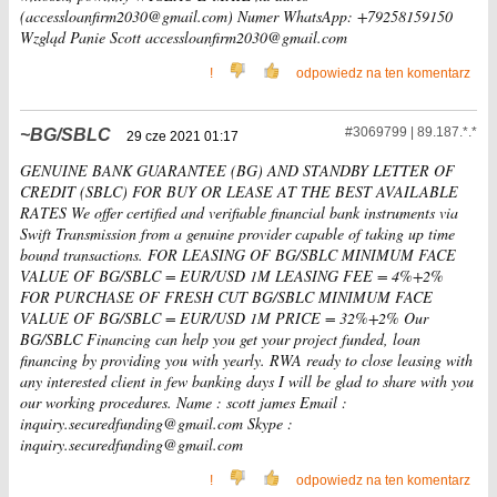
(accessloanfirm2030@gmail.com) Numer WhatsApp: +79258159150
Wzgląd Panie Scott accessloanfirm2030@gmail.com
!
odpowiedz na ten komentarz
#3069799 | 89.187.*.*
BG/SBLC
29 cze 2021 01:17
GENUINE BANK GUARANTEE (BG) AND STANDBY LETTER OF
CREDIT (SBLC) FOR BUY OR LEASE AT THE BEST AVAILABLE
RATES We offer certified and verifiable financial bank instruments via
Swift Transmission from a genuine provider capable of taking up time
bound transactions. FOR LEASING OF BG/SBLC MINIMUM FACE
VALUE OF BG/SBLC = EUR/USD 1M LEASING FEE = 4%+2%
FOR PURCHASE OF FRESH CUT BG/SBLC MINIMUM FACE
VALUE OF BG/SBLC = EUR/USD 1M PRICE = 32%+2% Our
BG/SBLC Financing can help you get your project funded, loan
financing by providing you with yearly. RWA ready to close leasing with
any interested client in few banking days I will be glad to share with you
our working procedures. Name : scott james Email :
inquiry.securedfunding@gmail.com Skype :
inquiry.securedfunding@gmail.com
!
odpowiedz na ten komentarz