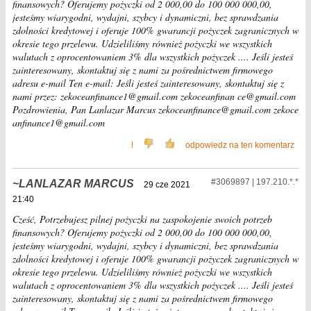
finansowych? Oferujemy pożyczki od 2 000,00 do 100 000 000,00,
jesteśmy wiarygodni, wydajni, szybcy i dynamiczni, bez sprawdzania
zdolności kredytowej i oferuje 100% gwarancji pożyczek zagranicznych w
okresie tego przelewu. Udzieliliśmy również pożyczki we wszystkich
walutach z oprocentowaniem 3% dla wszystkich pożyczek .... Jeśli jesteś
zainteresowany, skontaktuj się z nami za pośrednictwem firmowego
adresu e-mail Ten e-mail: Jeśli jesteś zainteresowany, skontaktuj się z
nami przez: zekoceanfinance1@gmail.com zekoceanfinan ce@gmail.com
Pozdrowienia, Pan Lanlazar Marcus zekoceanfinance@gmail.com zekoce
anfinance1@gmail.com
!
odpowiedz na ten komentarz
#3069897 | 197.210.*.*
LANLAZAR MARCUS
29 cze 2021
21:40
Cześć, Potrzebujesz pilnej pożyczki na zaspokojenie swoich potrzeb
finansowych? Oferujemy pożyczki od 2 000,00 do 100 000 000,00,
jesteśmy wiarygodni, wydajni, szybcy i dynamiczni, bez sprawdzania
zdolności kredytowej i oferuje 100% gwarancji pożyczek zagranicznych w
okresie tego przelewu. Udzieliliśmy również pożyczki we wszystkich
walutach z oprocentowaniem 3% dla wszystkich pożyczek .... Jeśli jesteś
zainteresowany, skontaktuj się z nami za pośrednictwem firmowego