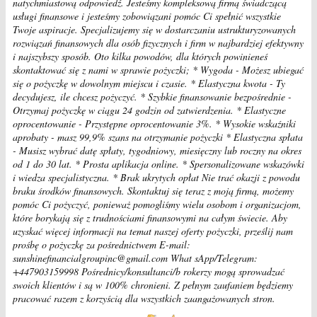
natychmiastową odpowiedź. Jesteśmy kompleksową firmą świadczącą
usługi finansowe i jesteśmy zobowiązani pomóc Ci spełnić wszystkie
Twoje aspiracje. Specjalizujemy się w dostarczaniu ustrukturyzowanych
rozwiązań finansowych dla osób fizycznych i firm w najbardziej efektywny
i najszybszy sposób. Oto kilka powodów, dla których powinieneś
skontaktować się z nami w sprawie pożyczki; * Wygoda - Możesz ubiegać
się o pożyczkę w dowolnym miejscu i czasie. * Elastyczna kwota - Ty
decydujesz, ile chcesz pożyczyć. * Szybkie finansowanie bezpośrednie -
Otrzymaj pożyczkę w ciągu 24 godzin od zatwierdzenia. * Elastyczne
oprocentowanie - Przystępne oprocentowanie 3%. * Wysokie wskaźniki
aprobaty - masz 99,9% szans na otrzymanie pożyczki * Elastyczna spłata
- Musisz wybrać datę spłaty, tygodniowy, miesięczny lub roczny na okres
od 1 do 30 lat. * Prosta aplikacja online. * Spersonalizowane wskazówki
i wiedza specjalistyczna. * Brak ukrytych opłat Nie trać okazji z powodu
braku środków finansowych. Skontaktuj się teraz z moją firmą, możemy
pomóc Ci pożyczyć, ponieważ pomogliśmy wielu osobom i organizacjom,
które borykają się z trudnościami finansowymi na całym świecie. Aby
uzyskać więcej informacji na temat naszej oferty pożyczki, prześlij nam
prośbę o pożyczkę za pośrednictwem E-mail:
sunshinefinancialgroupinc@gmail.com What sApp/Telegram:
+447903159998 Pośrednicy/konsultanci/b rokerzy mogą sprowadzać
swoich klientów i są w 100% chronieni. Z pełnym zaufaniem będziemy
pracować razem z korzyścią dla wszystkich zaangażowanych stron.