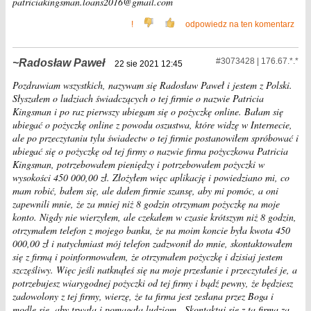
patriciakingsman.loans2016@gmail.com
!
odpowiedz na ten komentarz
#3073428 | 176.67.*.*
Radosław Paweł
22 sie 2021 12:45
Pozdrawiam wszystkich, nazywam się Radosław Paweł i jestem z Polski.
Słyszałem o ludziach świadczących o tej firmie o nazwie Patricia
Kingsman i po raz pierwszy ubiegam się o pożyczkę online. Bałam się
ubiegać o pożyczkę online z powodu oszustwa, które widzę w Internecie,
ale po przeczytaniu tylu świadectw o tej firmie postanowiłem spróbować i
ubiegać się o pożyczkę od tej firmy o nazwie firma pożyczkowa Patricia
Kingsman, potrzebowałem pieniędzy i potrzebowałem pożyczki w
wysokości 450 000,00 zł. Złożyłem więc aplikację i powiedziano mi, co
mam robić, bałem się, ale dałem firmie szansę, aby mi pomóc, a oni
zapewnili mnie, że za mniej niż 8 godzin otrzymam pożyczkę na moje
konto. Nigdy nie wierzyłem, ale czekałem w czasie krótszym niż 8 godzin,
otrzymałem telefon z mojego banku, że na moim koncie była kwota 450
000,00 zł i natychmiast mój telefon zadzwonił do mnie, skontaktowałem
się z firmą i poinformowałem, że otrzymałem pożyczkę i dzisiaj jestem
szczęśliwy. Więc jeśli natknąłeś się na moje przesłanie i przeczytałeś je, a
potrzebujesz wiarygodnej pożyczki od tej firmy i bądź pewny, że będziesz
zadowolony z tej firmy, wierzę, że ta firma jest zesłana przez Boga i
modlę się, aby trwała i pomagała ludziom . Skontaktuj się z tą firmą za