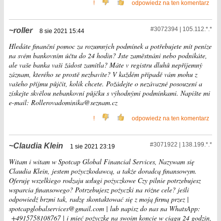
!
odpowiedz na ten komentarz
#3072394 | 105.112.*.*
roller
8 sie 2021 15:44
Hledáte finanční pomoc za rozumných podmínek a potřebujete mít peníze
na svém bankovním účtu do 24 hodin? Jste zaměstnáni nebo podnikáte,
ale vaše banka vaši žádost zamítla? Máte v registru dluhů nepříjemný
záznam, kterého se prostě nezbavíte? V každém případě vám mohu z
vašeho příjmu půjčit, kolik chcete. Požádejte o nezávazné posouzení a
získejte skvělou nebankovní půjčku s výhodnými podmínkami. Napište mi
e-mail: Rollerovadominika@seznam.cz
!
odpowiedz na ten komentarz
#3071922 | 138.199.*.*
Claudia Klein
1 sie 2021 23:19
Witam i witam w Spotcap Global Financial Services, Nazywam się
Claudia Klein, jestem pożyczkodawcą, a także doradcą finansowym.
Oferuję wszelkiego rodzaju usługi pożyczkowe Czy pilnie potrzebujesz
wsparcia finansowego? Potrzebujesz pożyczki na różne cele? jeśli
odpowiedź brzmi tak, radzę skontaktować się z moją firmą przez |
spotcapglobalservices@gmail.com | lub napisz do nas na WhatsApp:
+4915758108767 | i mieć pożyczkę na swoim koncie w ciągu 24 godzin,