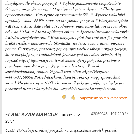
decydujesz, ile chcesz pożyczyć. * Szybkie finansowanie bezpośrednie -
Otrzymaj pożyczkę w ciągu 24 godzin od zatwierdzenia. * Elastyczne
oprocentowanie - Przystępne oprocentowanie 3%. * Wysokie wskaźniki
aprobaty - masz 99,9% szans na otrzymanie pożyczki * Elastyczna spłata
- Musisz wybrać datę spłaty, tygodniowy, miesięczny lub roczny na okres
od 1 do 30 lat. * Prosta aplikacja online. * Spersonalizowane wskazówki
i wiedza specjalistyczna. * Brak ukrytych opłat Nie trać okazji z powodu
braku środków finansowych. Skontaktuj się teraz z moją firmą, możemy
pomóc Ci pożyczyć, ponieważ pomogliśmy wielu osobom i organizacjom,
które borykają się z trudnościami finansowymi na całym świecie. Aby
uzyskać więcej informacji na temat naszej oferty pożyczki, prosimy o
przesłanie wniosku o pożyczkę za pośrednictwem E-mail:
sunshinefinancialgroupinc@gmail.com What sApp/Telegram:
+447903159998 Pośrednicy/konsultanci/b rokerzy mogą sprowadzać
swoich klientów i są w 100% chronieni. Z pełnym zaufaniem będziemy
pracować razem z korzyścią dla wszystkich zaangażowanych stron.
!
odpowiedz na ten komentarz
#3069946 | 197.210.*.*
LANLAZAR MARCUS
30 cze 2021
23:34
Cześć, Potrzebujesz pilnej pożyczki na zaspokojenie swoich potrzeb