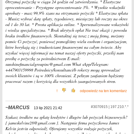
Otrzymaj pożyczkę w ciągu 24 godzin od zatwierdzenia. * Elastyczne
oprocentowanie - Przystępne oprocentowanie 3%. * Wysokie wskaźniki
aprobaty - masz 99,9% szans na otrzymanie pożyczki * Elastyczna spłata
- Musisz wybrać datę spłaty, tygodniowy, miesięczny lub roczny na okres
od 1 do 30 lat. * Prosta aplikacja online. * Spersonalizowane wskazówki
i wiedza specjalistyczna. * Brak ukrytych opłat Nie trać okazji z powodu
braku środków finansowych. Skontaktuj się teraz z moją firmą, możemy
pomóc Ci pożyczyć, ponieważ pomogliśmy wielu osobom i organizacjom,
które borykają się z trudnościami finansowymi na całym świecie. Aby
uzyskać więcej informacji na temat naszej oferty pożyczki, prześlij nam
prośbę o pożyczkę za pośrednictwem E-mail:
sunshinefinancialgroupinc@gmail.com What sApp/Telegram:
+447903159998 Pośrednicy/konsultanci/b rokerzy mogą sprowadzać
swoich klientów i są w 100% chronieni. Z pełnym zaufaniem będziemy
pracować razem z korzyścią dla wszystkich zaangażowanych stron.
!
odpowiedz na ten komentarz
#3070915 | 197.210.*.*
MARCUS
13 lip 2021 21:42
Szukasz środków na spłatę kredytów i długów lub pożyczek biznesowych?
{ jameskelvine28@gmail.com }. Następnie firma pożyczkowa James
Kelvin jestvin odpowiedź. Oferujemy wszystkie rodzaje pożyczek,