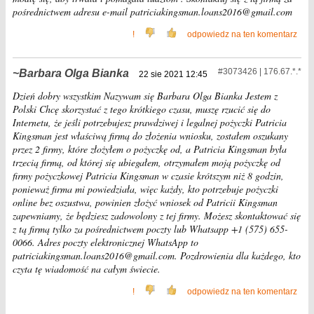
pośrednictwem adresu e-mail patriciakingsman.loans2016@gmail.com
!
odpowiedz na ten komentarz
#3073426 | 176.67.*.*
Barbara Olga Bianka
22 sie 2021 12:45
Dzień dobry wszystkim Nazywam się Barbara Olga Bianka Jestem z
Polski Chcę skorzystać z tego krótkiego czasu, muszę rzucić się do
Internetu, że jeśli potrzebujesz prawdziwej i legalnej pożyczki Patricia
Kingsman jest właściwą firmą do złożenia wniosku, zostałem oszukany
przez 2 firmy, które złożyłem o pożyczkę od, a Patricia Kingsman była
trzecią firmą, od której się ubiegałem, otrzymałem moją pożyczkę od
firmy pożyczkowej Patricia Kingsman w czasie krótszym niż 8 godzin,
ponieważ firma mi powiedziała, więc każdy, kto potrzebuje pożyczki
online bez oszustwa, powinien złożyć wniosek od Patricii Kingsman
zapewniamy, że będziesz zadowolony z tej firmy. Możesz skontaktować się
z tą firmą tylko za pośrednictwem poczty lub Whatsapp +1 (575) 655-
0066. Adres poczty elektronicznej WhatsApp to
patriciakingsman.loans2016@gmail.com. Pozdrowienia dla każdego, kto
czyta tę wiadomość na całym świecie.
!
odpowiedz na ten komentarz