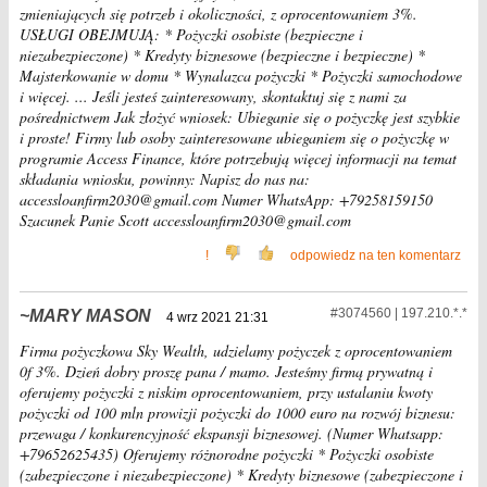
zmieniających się potrzeb i okoliczności, z oprocentowaniem 3%.
USŁUGI OBEJMUJĄ: * Pożyczki osobiste (bezpieczne i
niezabezpieczone) * Kredyty biznesowe (bezpieczne i bezpieczne) *
Majsterkowanie w domu * Wynalazca pożyczki * Pożyczki samochodowe
i więcej. ... Jeśli jesteś zainteresowany, skontaktuj się z nami za
pośrednictwem Jak złożyć wniosek: Ubieganie się o pożyczkę jest szybkie
i proste! Firmy lub osoby zainteresowane ubieganiem się o pożyczkę w
programie Access Finance, które potrzebują więcej informacji na temat
składania wniosku, powinny: Napisz do nas na:
accessloanfirm2030@gmail.com Numer WhatsApp: +79258159150
Szacunek Panie Scott accessloanfirm2030@gmail.com
!
odpowiedz na ten komentarz
#3074560 | 197.210.*.*
MARY MASON
4 wrz 2021 21:31
Firma pożyczkowa Sky Wealth, udzielamy pożyczek z oprocentowaniem
0f 3%. Dzień dobry proszę pana / mamo. Jesteśmy firmą prywatną i
oferujemy pożyczki z niskim oprocentowaniem, przy ustalaniu kwoty
pożyczki od 100 mln prowizji pożyczki do 1000 euro na rozwój biznesu:
przewaga / konkurencyjność ekspansji biznesowej. (Numer Whatsapp:
+79652625435) Oferujemy różnorodne pożyczki * Pożyczki osobiste
(zabezpieczone i niezabezpieczone) * Kredyty biznesowe (zabezpieczone i