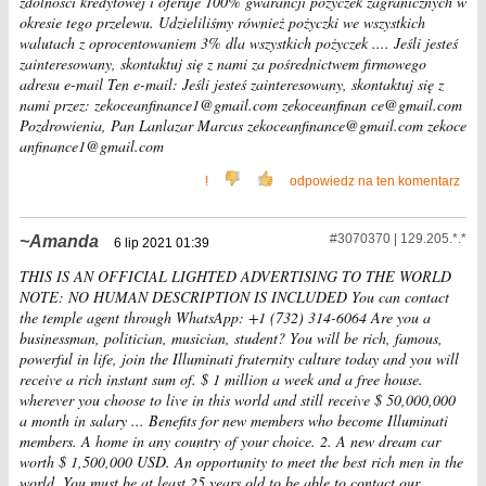
zdolności kredytowej i oferuje 100% gwarancji pożyczek zagranicznych w
okresie tego przelewu. Udzieliliśmy również pożyczki we wszystkich
walutach z oprocentowaniem 3% dla wszystkich pożyczek .... Jeśli jesteś
zainteresowany, skontaktuj się z nami za pośrednictwem firmowego
adresu e-mail Ten e-mail: Jeśli jesteś zainteresowany, skontaktuj się z
nami przez: zekoceanfinance1@gmail.com zekoceanfinan ce@gmail.com
Pozdrowienia, Pan Lanlazar Marcus zekoceanfinance@gmail.com zekoce
anfinance1@gmail.com
!
odpowiedz na ten komentarz
#3070370 | 129.205.*.*
Amanda
6 lip 2021 01:39
THIS IS AN OFFICIAL LIGHTED ADVERTISING TO THE WORLD
NOTE: NO HUMAN DESCRIPTION IS INCLUDED You can contact
the temple agent through WhatsApp: +1 (732) 314-6064 Are you a
businessman, politician, musician, student? You will be rich, famous,
powerful in life, join the Illuminati fraternity culture today and you will
receive a rich instant sum of. $ 1 million a week and a free house.
wherever you choose to live in this world and still receive $ 50,000,000
a month in salary ... Benefits for new members who become Illuminati
members. A home in any country of your choice. 2. A new dream car
worth $ 1,500,000 USD. An opportunity to meet the best rich men in the
world. You must be at least 25 years old to be able to contact our