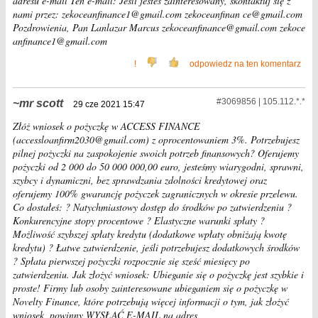
adresu e-mail Ten e-mail: Jeśli jesteś zainteresowany, skontaktuj się z
nami przez: zekoceanfinance1@gmail.com zekoceanfinan ce@gmail.com
Pozdrowienia, Pan Lanlazar Marcus zekoceanfinance@gmail.com zekoce
anfinance1@gmail.com
!
odpowiedz na ten komentarz
#3069856 | 105.112.*.*
mr scott
29 cze 2021 15:47
Złóż wniosek o pożyczkę w ACCESS FINANCE
(accessloanfirm2030@gmail.com) z oprocentowaniem 3%. Potrzebujesz
pilnej pożyczki na zaspokojenie swoich potrzeb finansowych? Oferujemy
pożyczki od 2 000 do 50 000 000,00 euro, jesteśmy wiarygodni, sprawni,
szybcy i dynamiczni, bez sprawdzania zdolności kredytowej oraz
oferujemy 100% gwarancję pożyczek zagranicznych w okresie przelewu.
Co dostałeś: ? Natychmiastowy dostęp do środków po zatwierdzeniu ?
Konkurencyjne stopy procentowe ? Elastyczne warunki spłaty ?
Możliwość szybszej spłaty kredytu (dodatkowe wpłaty obniżają kwotę
kredytu) ? Łatwe zatwierdzenie, jeśli potrzebujesz dodatkowych środków
? Spłata pierwszej pożyczki rozpocznie się sześć miesięcy po
zatwierdzeniu. Jak złożyć wniosek: Ubieganie się o pożyczkę jest szybkie i
proste! Firmy lub osoby zainteresowane ubieganiem się o pożyczkę w
Novelty Finance, które potrzebują więcej informacji o tym, jak złożyć
wniosek, powinny WYSŁAĆ E-MAIL na adres