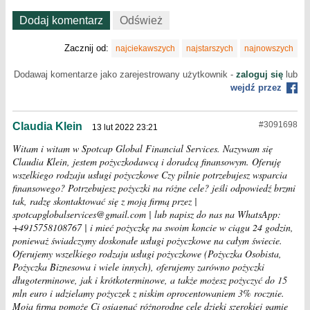
Dodaj komentarz
Odśwież
Zacznij od:
najciekawszych
najstarszych
najnowszych
Dodawaj komentarze jako zarejestrowany użytkownik -
zaloguj się
lub
wejdź przez
#3091698
Claudia Klein
13 lut 2022 23:21
Witam i witam w Spotcap Global Financial Services. Nazywam się
Claudia Klein, jestem pożyczkodawcą i doradcą finansowym. Oferuję
wszelkiego rodzaju usługi pożyczkowe Czy pilnie potrzebujesz wsparcia
finansowego? Potrzebujesz pożyczki na różne cele? jeśli odpowiedź brzmi
tak, radzę skontaktować się z moją firmą przez |
spotcapglobalservices@gmail.com | lub napisz do nas na WhatsApp:
+4915758108767 | i mieć pożyczkę na swoim koncie w ciągu 24 godzin,
ponieważ świadczymy doskonałe usługi pożyczkowe na całym świecie.
Oferujemy wszelkiego rodzaju usługi pożyczkowe (Pożyczka Osobista,
Pożyczka Biznesowa i wiele innych), oferujemy zarówno pożyczki
długoterminowe, jak i krótkoterminowe, a także możesz pożyczyć do 15
mln euro i udzielamy pożyczek z niskim oprocentowaniem 3% rocznie.
Moja firma pomoże Ci osiągnąć różnorodne cele dzięki szerokiej gamie