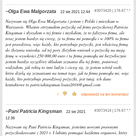
#3073420 | 176.67.*.*
Olga Ewa Malgorzata
22 sie 2021 12:44
Nazywam się Olga Ewa Malgorzata i jestem z Polski i mieszkam w
Warszawie. Właśnie otrzymałem pożyczkę od firmy pożyczkowej Patricia
Kingsman i słyszałem o tej firmie i myślałem, że to fałszywa firma, ale
teraz jestem bardzo się cieszę, że ta firma mi pomogła i w 100% ta firma
jest prawdziwa, więc każdy, kto potrzebuje pożyczki, jest właściwą firmą
do złożenia wniosku, od tej pory złożyłem wniosek o pożyczkę na moją
firmę w wysokości 250 000,00 euro i ta firma pomogła mi bezzwłocznie
jestem bardzo szczęśliwy składam zeznania dla tej firmy, ponieważ
widziałem, jak robią to inni ludzie i cieszę się, że jestem wśród osób,
które dzielą się zeznaniami na temat tego, jak ta firma pomogła mi, więc
każdy, kto potrzebuje prawdziwej pożyczki, jest tutaj. ich dane
kontaktowe to patriciakingsman.loans2016@gmail.com
!
odpowiedz na ten komentarz
#3073418 | 176.67.*.*
Pani Patricia Kingsman
22 sie 2021
12:36
Nazywam się Pani Patricia Kingsman, jesteśmy nowymi prawnymi
pożyczkodawcami z 2021 r. I lubimy pomagać każdemu organowi, który