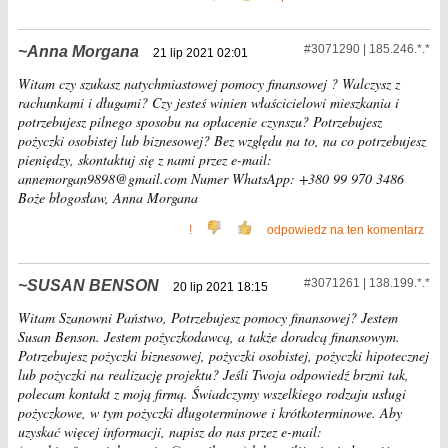
#3071290 | 185.246.*.*
Anna Morgana
21 lip 2021 02:01
Witam czy szukasz natychmiastowej pomocy finansowej ? Walczysz z
rachunkami i długami? Czy jesteś winien właścicielowi mieszkania i
potrzebujesz pilnego sposobu na opłacenie czynszu? Potrzebujesz
pożyczki osobistej lub biznesowej? Bez względu na to, na co potrzebujesz
pieniędzy, skontaktuj się z nami przez e-mail:
annemorgan9898@gmail.com Numer WhatsApp: +380 99 970 3486
Boże błogosław, Anna Morgana
!
odpowiedz na ten komentarz
#3071261 | 138.199.*.*
SUSAN BENSON
20 lip 2021 18:15
Witam Szanowni Państwo, Potrzebujesz pomocy finansowej? Jestem
Susan Benson. Jestem pożyczkodawcą, a także doradcą finansowym.
Potrzebujesz pożyczki biznesowej, pożyczki osobistej, pożyczki hipotecznej
lub pożyczki na realizację projektu? Jeśli Twoja odpowiedź brzmi tak,
polecam kontakt z moją firmą. Świadczymy wszelkiego rodzaju usługi
pożyczkowe, w tym pożyczki długoterminowe i krótkoterminowe. Aby
uzyskać więcej informacji, napisz do nas przez e-mail: