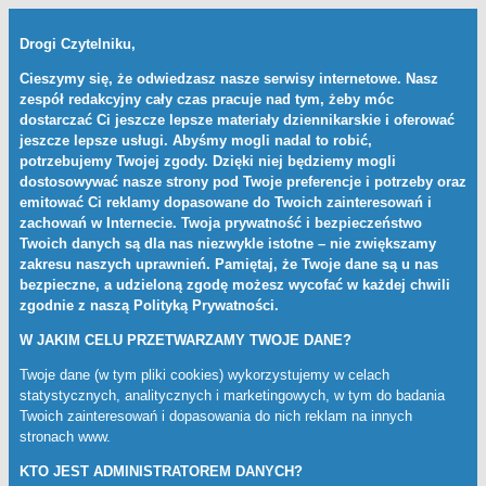
Drogi Czytelniku,
Cieszymy się, że odwiedzasz nasze serwisy internetowe. Nasz
zespół redakcyjny cały czas pracuje nad tym, żeby móc
dostarczać Ci jeszcze lepsze materiały dziennikarskie i oferować
jeszcze lepsze usługi. Abyśmy mogli nadal to robić,
potrzebujemy Twojej zgody. Dzięki niej będziemy mogli
dostosowywać nasze strony pod Twoje preferencje i potrzeby oraz
emitować Ci reklamy dopasowane do Twoich zainteresowań i
zachowań w Internecie. Twoja prywatność i bezpieczeństwo
Twoich danych są dla nas niezwykle istotne – nie zwiększamy
zakresu naszych uprawnień. Pamiętaj, że Twoje dane są u nas
bezpieczne, a udzieloną zgodę możesz wycofać w każdej chwili
zgodnie z naszą
Polityką Prywatności
.
W JAKIM CELU PRZETWARZAMY TWOJE DANE?
Twoje dane (w tym pliki cookies) wykorzystujemy w celach
statystycznych, analitycznych i marketingowych, w tym do badania
Twoich zainteresowań i dopasowania do nich reklam na innych
stronach www.
KTO JEST ADMINISTRATOREM DANYCH?