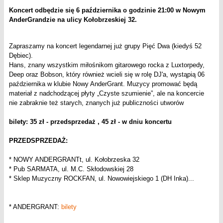
Koncert odbędzie się 6 października o godzinie 21:00 w Nowym
AnderGrandzie na ulicy Kołobrzeskiej 32.
Zapraszamy na koncert legendarnej już grupy Pięć Dwa (kiedyś 52
Dębiec).
Hans, znany wszystkim miłośnikom gitarowego rocka z Luxtorpedy,
Deep oraz Bobson, który również wcieli się w rolę DJ'a, wystąpią 06
października w klubie Nowy AnderGrant. Muzycy promować będą
materiał z nadchodzącej płyty „Czyste szumienie”, ale na koncercie
nie zabraknie też starych, znanych już publiczności utworów
bilety: 35 zł - przedsprzedaż , 45 zł - w dniu koncertu
PRZEDSPRZEDAŻ:
* NOWY ANDERGRANTt, ul. Kołobrzeska 32
* Pub SARMATA, ul. M.C. Skłodowskiej 28
* Sklep Muzyczny ROCKFAN, ul. Nowowiejskiego 1 (DH Inka)...
* ANDERGRANT:
bilety