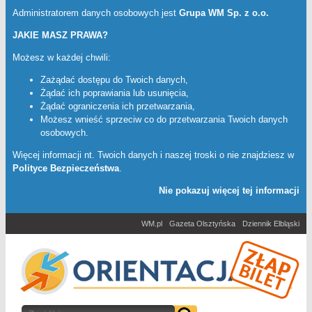
Administratorem danych osobowych jest
Grupa WM Sp. z o.o.
JAKIE MASZ PRAWA?
Możesz w każdej chwili:
Zażądać dostępu do Twoich danych,
Żądać ich poprawiania lub usunięcia,
Żądać ograniczenia ich przetwarzania,
Możesz wnieść sprzeciw co do przetwarzania Twoich danych
osobowych.
Więcej informacji nt. Twoich danych i naszej troski o nie znajdziesz w
Polityce Bezpieczeństwa
.
Nie pokazuj więcej tej informacji
WM.pl
Gazeta Olsztyńska
Dziennik Elbląski