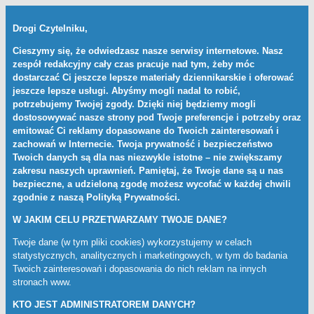
Drogi Czytelniku,
Cieszymy się, że odwiedzasz nasze serwisy internetowe. Nasz
zespół redakcyjny cały czas pracuje nad tym, żeby móc
dostarczać Ci jeszcze lepsze materiały dziennikarskie i oferować
jeszcze lepsze usługi. Abyśmy mogli nadal to robić,
potrzebujemy Twojej zgody. Dzięki niej będziemy mogli
dostosowywać nasze strony pod Twoje preferencje i potrzeby oraz
emitować Ci reklamy dopasowane do Twoich zainteresowań i
zachowań w Internecie. Twoja prywatność i bezpieczeństwo
Twoich danych są dla nas niezwykle istotne – nie zwiększamy
zakresu naszych uprawnień. Pamiętaj, że Twoje dane są u nas
bezpieczne, a udzieloną zgodę możesz wycofać w każdej chwili
zgodnie z naszą
Polityką Prywatności
.
W JAKIM CELU PRZETWARZAMY TWOJE DANE?
Twoje dane (w tym pliki cookies) wykorzystujemy w celach
statystycznych, analitycznych i marketingowych, w tym do badania
Twoich zainteresowań i dopasowania do nich reklam na innych
stronach www.
KTO JEST ADMINISTRATOREM DANYCH?