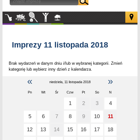
Muzyka
Kultura
Sport
Inne
W
plenerze
Imprezy 11 listopada 2018
Brak wydarzeń w danym dniu i/lub w wybranej kategorii. Zmień
kategorię lub wybierz inny dzień z kalendarza.
«
»
niedziela, 11 listopada 2018
Pn
Wt
Śr
Czw
Pt
So
N
1
2
3
4
5
6
7
8
9
10
11
12
13
14
15
16
17
18