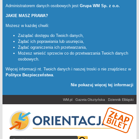
Administratorem danych osobowych jest
Grupa WM Sp. z o.o.
JAKIE MASZ PRAWA?
Możesz w każdej chwili:
Zażądać dostępu do Twoich danych,
Żądać ich poprawiania lub usunięcia,
Żądać ograniczenia ich przetwarzania,
Możesz wnieść sprzeciw co do przetwarzania Twoich danych
osobowych.
Więcej informacji nt. Twoich danych i naszej troski o nie znajdziesz w
Polityce Bezpieczeństwa
.
Nie pokazuj więcej tej informacji
WM.pl
Gazeta Olsztyńska
Dziennik Elbląski