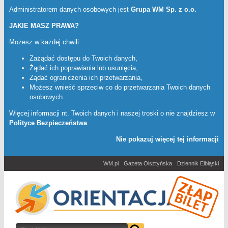
Administratorem danych osobowych jest
Grupa WM Sp. z o.o.
JAKIE MASZ PRAWA?
Możesz w każdej chwili:
Zażądać dostępu do Twoich danych,
Żądać ich poprawiania lub usunięcia,
Żądać ograniczenia ich przetwarzania,
Możesz wnieść sprzeciw co do przetwarzania Twoich danych
osobowych.
Więcej informacji nt. Twoich danych i naszej troski o nie znajdziesz w
Polityce Bezpieczeństwa
.
Nie pokazuj więcej tej informacji
WM.pl
Gazeta Olsztyńska
Dziennik Elbląski