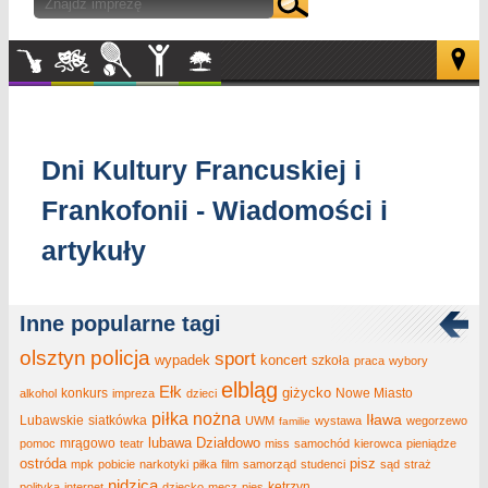
Muzyka
Kultura
Sport
Inne
W
plenerze
Dni Kultury Francuskiej i
Frankofonii - Wiadomości i
artykuły
Inne popularne tagi
olsztyn
policja
sport
wypadek
koncert
szkoła
praca
wybory
elbląg
Ełk
giżycko
konkurs
Nowe Miasto
alkohol
impreza
dzieci
piłka nożna
Iława
Lubawskie
siatkówka
UWM
wystawa
wegorzewo
familie
lubawa
Działdowo
mrągowo
pomoc
teatr
miss
samochód
kierowca
pieniądze
ostróda
pisz
mpk
pobicie
narkotyki
piłka
film
samorząd
studenci
sąd
straż
nidzica
kętrzyn
polityka
internet
dziecko
mecz
pies