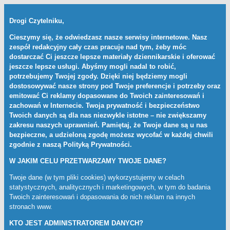
Drogi Czytelniku,
Cieszymy się, że odwiedzasz nasze serwisy internetowe. Nasz
zespół redakcyjny cały czas pracuje nad tym, żeby móc
dostarczać Ci jeszcze lepsze materiały dziennikarskie i oferować
jeszcze lepsze usługi. Abyśmy mogli nadal to robić,
potrzebujemy Twojej zgody. Dzięki niej będziemy mogli
dostosowywać nasze strony pod Twoje preferencje i potrzeby oraz
emitować Ci reklamy dopasowane do Twoich zainteresowań i
zachowań w Internecie. Twoja prywatność i bezpieczeństwo
Twoich danych są dla nas niezwykle istotne – nie zwiększamy
zakresu naszych uprawnień. Pamiętaj, że Twoje dane są u nas
bezpieczne, a udzieloną zgodę możesz wycofać w każdej chwili
zgodnie z naszą
Polityką Prywatności
.
W JAKIM CELU PRZETWARZAMY TWOJE DANE?
Twoje dane (w tym pliki cookies) wykorzystujemy w celach
statystycznych, analitycznych i marketingowych, w tym do badania
Twoich zainteresowań i dopasowania do nich reklam na innych
stronach www.
KTO JEST ADMINISTRATOREM DANYCH?