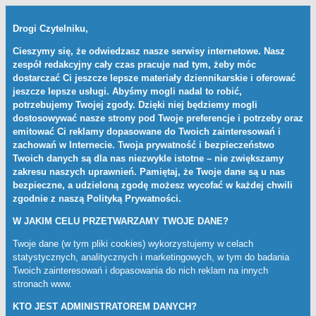
Drogi Czytelniku,
Cieszymy się, że odwiedzasz nasze serwisy internetowe. Nasz
zespół redakcyjny cały czas pracuje nad tym, żeby móc
dostarczać Ci jeszcze lepsze materiały dziennikarskie i oferować
jeszcze lepsze usługi. Abyśmy mogli nadal to robić,
potrzebujemy Twojej zgody. Dzięki niej będziemy mogli
dostosowywać nasze strony pod Twoje preferencje i potrzeby oraz
emitować Ci reklamy dopasowane do Twoich zainteresowań i
zachowań w Internecie. Twoja prywatność i bezpieczeństwo
Twoich danych są dla nas niezwykle istotne – nie zwiększamy
zakresu naszych uprawnień. Pamiętaj, że Twoje dane są u nas
bezpieczne, a udzieloną zgodę możesz wycofać w każdej chwili
zgodnie z naszą
Polityką Prywatności
.
W JAKIM CELU PRZETWARZAMY TWOJE DANE?
Twoje dane (w tym pliki cookies) wykorzystujemy w celach
statystycznych, analitycznych i marketingowych, w tym do badania
Twoich zainteresowań i dopasowania do nich reklam na innych
stronach www.
KTO JEST ADMINISTRATOREM DANYCH?