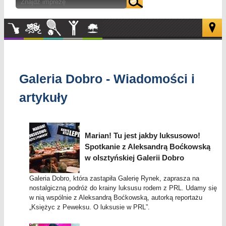
Muzyka
Kultura
Sport
Inne
W
plenerze
Galeria Dobro - Wiadomości i
artykuły
Marian! Tu jest jakby luksusowo!
Spotkanie z Aleksandrą Boćkowską
w olsztyńskiej Galerii Dobro
Galeria Dobro, która zastąpiła Galerię Rynek, zaprasza na
nostalgiczną podróż do krainy luksusu rodem z PRL. Udamy się
w nią wspólnie z Aleksandrą Boćkowską, autorką reportażu
„Księżyc z Peweksu. O luksusie w PRL”.