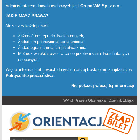
Administratorem danych osobowych jest
Grupa WM Sp. z o.o.
JAKIE MASZ PRAWA?
Możesz w każdej chwili:
Zażądać dostępu do Twoich danych,
Żądać ich poprawiania lub usunięcia,
Żądać ograniczenia ich przetwarzania,
Możesz wnieść sprzeciw co do przetwarzania Twoich danych
osobowych.
Więcej informacji nt. Twoich danych i naszej troski o nie znajdziesz w
Polityce Bezpieczeństwa
.
Nie pokazuj więcej tej informacji
WM.pl
Gazeta Olsztyńska
Dziennik Elbląski