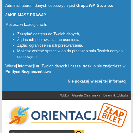
Administratorem danych osobowych jest
Grupa WM Sp. z o.o.
JAKIE MASZ PRAWA?
Możesz w każdej chwili:
Zażądać dostępu do Twoich danych,
Żądać ich poprawiania lub usunięcia,
Żądać ograniczenia ich przetwarzania,
Możesz wnieść sprzeciw co do przetwarzania Twoich danych
osobowych.
Więcej informacji nt. Twoich danych i naszej troski o nie znajdziesz w
Polityce Bezpieczeństwa
.
Nie pokazuj więcej tej informacji
WM.pl
Gazeta Olsztyńska
Dziennik Elbląski