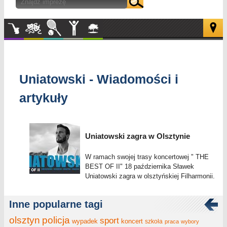
Muzyka
Kultura
Sport
Inne
W
plenerze
Uniatowski - Wiadomości i
artykuły
Uniatowski zagra w Olsztynie
W ramach swojej trasy koncertowej " THE
BEST OF II" 18 października Sławek
Uniatowski zagra w olsztyńskiej Filharmonii.
Inne popularne tagi
olsztyn
policja
sport
wypadek
koncert
szkoła
praca
wybory