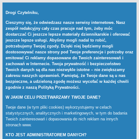
Drogi Czytelniku,
Cieszymy się, że odwiedzasz nasze serwisy internetowe. Nasz
zespół redakcyjny cały czas pracuje nad tym, żeby móc
dostarczać Ci jeszcze lepsze materiały dziennikarskie i oferować
jeszcze lepsze usługi. Abyśmy mogli nadal to robić,
potrzebujemy Twojej zgody. Dzięki niej będziemy mogli
dostosowywać nasze strony pod Twoje preferencje i potrzeby oraz
emitować Ci reklamy dopasowane do Twoich zainteresowań i
zachowań w Internecie. Twoja prywatność i bezpieczeństwo
Twoich danych są dla nas niezwykle istotne – nie zwiększamy
zakresu naszych uprawnień. Pamiętaj, że Twoje dane są u nas
bezpieczne, a udzieloną zgodę możesz wycofać w każdej chwili
zgodnie z naszą
Polityką Prywatności
.
W JAKIM CELU PRZETWARZAMY TWOJE DANE?
Twoje dane (w tym pliki cookies) wykorzystujemy w celach
statystycznych, analitycznych i marketingowych, w tym do badania
Twoich zainteresowań i dopasowania do nich reklam na innych
stronach www.
KTO JEST ADMINISTRATOREM DANYCH?