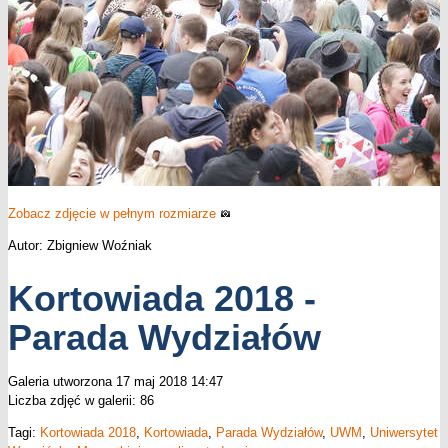
Zobacz zdjęcie w pełnym rozmiarze
Autor: Zbigniew Woźniak
Kortowiada 2018 -
Parada Wydziałów
Galeria utworzona 17 maj 2018 14:47
Liczba zdjęć w galerii: 86
Tagi:
Kortowiada 2018
,
Kortowiada
,
Parada Wydziałów
,
UWM
,
Uniwersytet