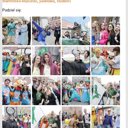
Warmińsko-Mazurski
,
juwenalia
,
studenci
Podziel się: