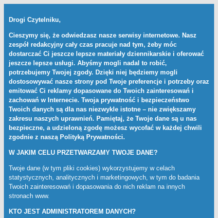
Drogi Czytelniku,
Cieszymy się, że odwiedzasz nasze serwisy internetowe. Nasz
zespół redakcyjny cały czas pracuje nad tym, żeby móc
dostarczać Ci jeszcze lepsze materiały dziennikarskie i oferować
jeszcze lepsze usługi. Abyśmy mogli nadal to robić,
potrzebujemy Twojej zgody. Dzięki niej będziemy mogli
dostosowywać nasze strony pod Twoje preferencje i potrzeby oraz
emitować Ci reklamy dopasowane do Twoich zainteresowań i
zachowań w Internecie. Twoja prywatność i bezpieczeństwo
Twoich danych są dla nas niezwykle istotne – nie zwiększamy
zakresu naszych uprawnień. Pamiętaj, że Twoje dane są u nas
bezpieczne, a udzieloną zgodę możesz wycofać w każdej chwili
zgodnie z naszą
Polityką Prywatności
.
W JAKIM CELU PRZETWARZAMY TWOJE DANE?
Twoje dane (w tym pliki cookies) wykorzystujemy w celach
statystycznych, analitycznych i marketingowych, w tym do badania
Twoich zainteresowań i dopasowania do nich reklam na innych
stronach www.
KTO JEST ADMINISTRATOREM DANYCH?