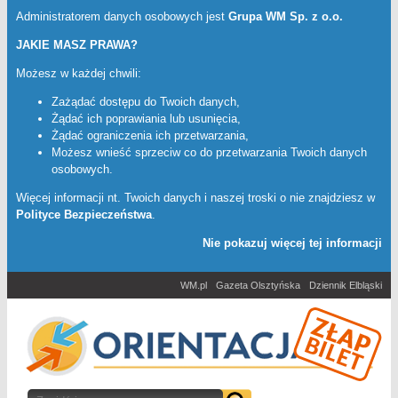
Administratorem danych osobowych jest
Grupa WM Sp. z o.o.
JAKIE MASZ PRAWA?
Możesz w każdej chwili:
Zażądać dostępu do Twoich danych,
Żądać ich poprawiania lub usunięcia,
Żądać ograniczenia ich przetwarzania,
Możesz wnieść sprzeciw co do przetwarzania Twoich danych
osobowych.
Więcej informacji nt. Twoich danych i naszej troski o nie znajdziesz w
Polityce Bezpieczeństwa
.
Nie pokazuj więcej tej informacji
WM.pl
Gazeta Olsztyńska
Dziennik Elbląski