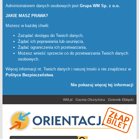
Administratorem danych osobowych jest
Grupa WM Sp. z o.o.
JAKIE MASZ PRAWA?
Możesz w każdej chwili:
Zażądać dostępu do Twoich danych,
Żądać ich poprawiania lub usunięcia,
Żądać ograniczenia ich przetwarzania,
Możesz wnieść sprzeciw co do przetwarzania Twoich danych
osobowych.
Więcej informacji nt. Twoich danych i naszej troski o nie znajdziesz w
Polityce Bezpieczeństwa
.
Nie pokazuj więcej tej informacji
WM.pl
Gazeta Olsztyńska
Dziennik Elbląski