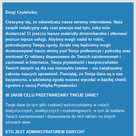
Drogi Czytelniku,
Cieszymy się, że odwiedzasz nasze serwisy internetowe. Nasz
zespół redakcyjny cały czas pracuje nad tym, żeby móc
dostarczać Ci jeszcze lepsze materiały dziennikarskie i oferować
jeszcze lepsze usługi. Abyśmy mogli nadal to robić,
potrzebujemy Twojej zgody. Dzięki niej będziemy mogli
dostosowywać nasze strony pod Twoje preferencje i potrzeby oraz
emitować Ci reklamy dopasowane do Twoich zainteresowań i
zachowań w Internecie. Twoja prywatność i bezpieczeństwo
Twoich danych są dla nas niezwykle istotne – nie zwiększamy
zakresu naszych uprawnień. Pamiętaj, że Twoje dane są u nas
bezpieczne, a udzieloną zgodę możesz wycofać w każdej chwili
zgodnie z naszą
Polityką Prywatności
.
W JAKIM CELU PRZETWARZAMY TWOJE DANE?
Twoje dane (w tym pliki cookies) wykorzystujemy w celach
statystycznych, analitycznych i marketingowych, w tym do badania
Twoich zainteresowań i dopasowania do nich reklam na innych
stronach www.
KTO JEST ADMINISTRATOREM DANYCH?