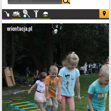
Muzyka
Kultura
Sport
Inne
W
plenerze