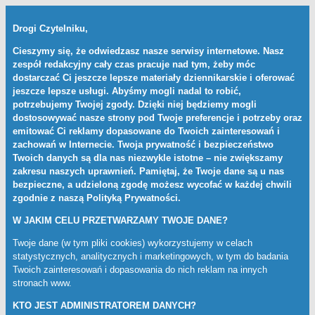
Drogi Czytelniku,
Cieszymy się, że odwiedzasz nasze serwisy internetowe. Nasz
zespół redakcyjny cały czas pracuje nad tym, żeby móc
dostarczać Ci jeszcze lepsze materiały dziennikarskie i oferować
jeszcze lepsze usługi. Abyśmy mogli nadal to robić,
potrzebujemy Twojej zgody. Dzięki niej będziemy mogli
dostosowywać nasze strony pod Twoje preferencje i potrzeby oraz
emitować Ci reklamy dopasowane do Twoich zainteresowań i
zachowań w Internecie. Twoja prywatność i bezpieczeństwo
Twoich danych są dla nas niezwykle istotne – nie zwiększamy
zakresu naszych uprawnień. Pamiętaj, że Twoje dane są u nas
bezpieczne, a udzieloną zgodę możesz wycofać w każdej chwili
zgodnie z naszą
Polityką Prywatności
.
W JAKIM CELU PRZETWARZAMY TWOJE DANE?
Twoje dane (w tym pliki cookies) wykorzystujemy w celach
statystycznych, analitycznych i marketingowych, w tym do badania
Twoich zainteresowań i dopasowania do nich reklam na innych
stronach www.
KTO JEST ADMINISTRATOREM DANYCH?