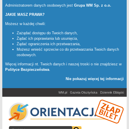
Administratorem danych osobowych jest
Grupa WM Sp. z o.o.
JAKIE MASZ PRAWA?
Możesz w każdej chwili:
Zażądać dostępu do Twoich danych,
Żądać ich poprawiania lub usunięcia,
Żądać ograniczenia ich przetwarzania,
Możesz wnieść sprzeciw co do przetwarzania Twoich danych
osobowych.
Więcej informacji nt. Twoich danych i naszej troski o nie znajdziesz w
Polityce Bezpieczeństwa
.
Nie pokazuj więcej tej informacji
WM.pl
Gazeta Olsztyńska
Dziennik Elbląski