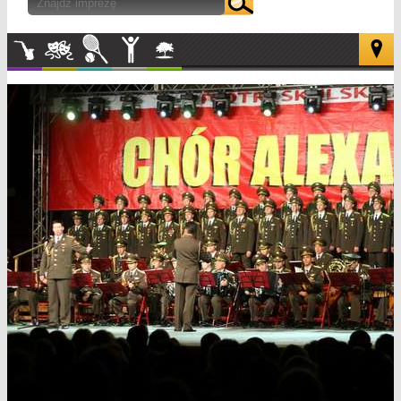
Muzyka
Kultura
Sport
Inne
W
plenerze