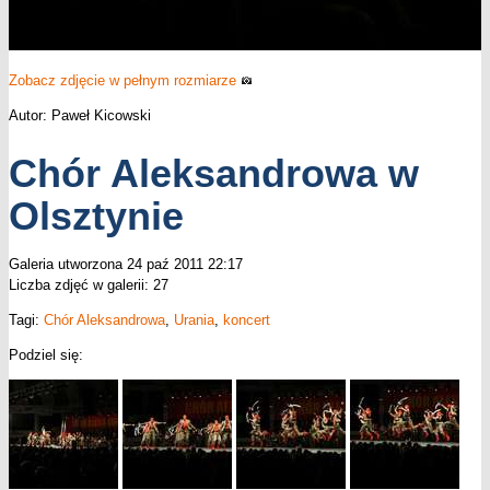
Zobacz zdjęcie w pełnym rozmiarze
Autor: Paweł Kicowski
Chór Aleksandrowa w
Olsztynie
Galeria utworzona 24 paź 2011 22:17
Liczba zdjęć w galerii: 27
Tagi:
Chór Aleksandrowa
,
Urania
,
koncert
Podziel się: