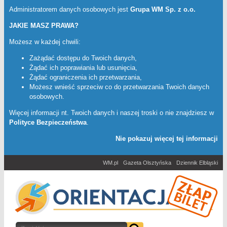
Administratorem danych osobowych jest
Grupa WM Sp. z o.o.
JAKIE MASZ PRAWA?
Możesz w każdej chwili:
Zażądać dostępu do Twoich danych,
Żądać ich poprawiania lub usunięcia,
Żądać ograniczenia ich przetwarzania,
Możesz wnieść sprzeciw co do przetwarzania Twoich danych
osobowych.
Więcej informacji nt. Twoich danych i naszej troski o nie znajdziesz w
Polityce Bezpieczeństwa
.
Nie pokazuj więcej tej informacji
WM.pl
Gazeta Olsztyńska
Dziennik Elbląski