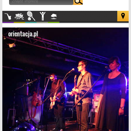
Muzyka
Kultura
Sport
Inne
W
plenerze