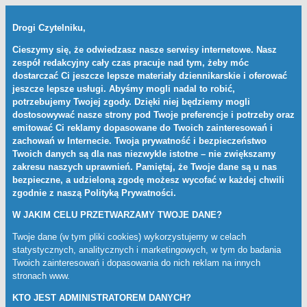
Drogi Czytelniku,
Cieszymy się, że odwiedzasz nasze serwisy internetowe. Nasz
zespół redakcyjny cały czas pracuje nad tym, żeby móc
dostarczać Ci jeszcze lepsze materiały dziennikarskie i oferować
jeszcze lepsze usługi. Abyśmy mogli nadal to robić,
potrzebujemy Twojej zgody. Dzięki niej będziemy mogli
dostosowywać nasze strony pod Twoje preferencje i potrzeby oraz
emitować Ci reklamy dopasowane do Twoich zainteresowań i
zachowań w Internecie. Twoja prywatność i bezpieczeństwo
Twoich danych są dla nas niezwykle istotne – nie zwiększamy
zakresu naszych uprawnień. Pamiętaj, że Twoje dane są u nas
bezpieczne, a udzieloną zgodę możesz wycofać w każdej chwili
zgodnie z naszą
Polityką Prywatności
.
W JAKIM CELU PRZETWARZAMY TWOJE DANE?
Twoje dane (w tym pliki cookies) wykorzystujemy w celach
statystycznych, analitycznych i marketingowych, w tym do badania
Twoich zainteresowań i dopasowania do nich reklam na innych
stronach www.
KTO JEST ADMINISTRATOREM DANYCH?