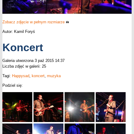
Zobacz zdjęcie w pełnym rozmiarze
Autor: Kamil Foryś
Koncert
Galeria utworzona 3 paź 2015 14:37
Liczba zdjęć w galerii: 25
Tagi:
Happysad
,
koncert
,
muzyka
Podziel się: