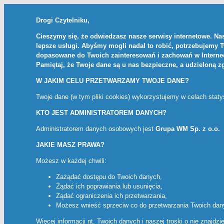
Drogi Czytelniku,
Cieszymy się, że odwiedzasz nasze serwisy internetowe. Nas
lepsze usługi. Abyśmy mogli nadal to robić, potrzebujemy 
dopasowane do Twoich zainteresowań i zachowań w Internec
Pamiętaj, że Twoje dane są u nas bezpieczne, a udzieloną 
W JAKIM CELU PRZETWARZAMY TWOJE DANE?
Twoje dane (w tym pliki cookies) wykorzystujemy w celach stat
KTO JEST ADMINISTRATOREM DANYCH?
Administratorem danych osobowych jest
Grupa WM Sp. z o.o.
JAKIE MASZ PRAWA?
Możesz w każdej chwili:
Zażądać dostępu do Twoich danych,
Żądać ich poprawiania lub usunięcia,
Żądać ograniczenia ich przetwarzania,
Możesz wnieść sprzeciw co do przetwarzania Twoich da
Więcej informacji nt. Twoich danych i naszej troski o nie znajdz