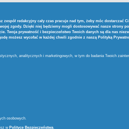
z zespół redakcyjny cały czas pracuje nad tym, żeby móc dostarczać Ci 
Twojej zgody. Dzięki niej będziemy mogli dostosowywać nasze strony po
ie. Twoja prywatność i bezpieczeństwo Twoich danych są dla nas niezw
zgodę możesz wycofać w każdej chwili zgodnie z naszą
Polityką Prywatn
ystycznych, analitycznych i marketingowych, w tym do badania Twoich zaint
nych osobowych.
iesz w
Polityce Bezpieczeństwa
.