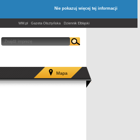
Nie pokazuj więcej tej informacji
WM.pl
Gazeta Olsztyńska
Dziennik Elbląski
Mapa