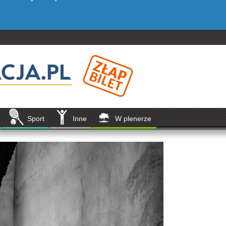
Sport
Inne
W plenerze