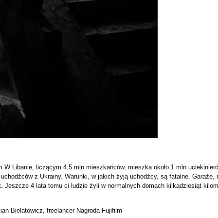
lm W Libanie, liczącym 4,5 mln mieszkańców, mieszka około 1 mln uciekinierów
ln uchodźców z Ukrainy. Warunki, w jakich żyją uchodźcy, są fatalne. Garaż
. Jeszcze 4 lata temu ci ludzie żyli w normalnych domach kilkadziesiąt kilom
an Bielatowicz, freelancer Nagroda Fujifilm