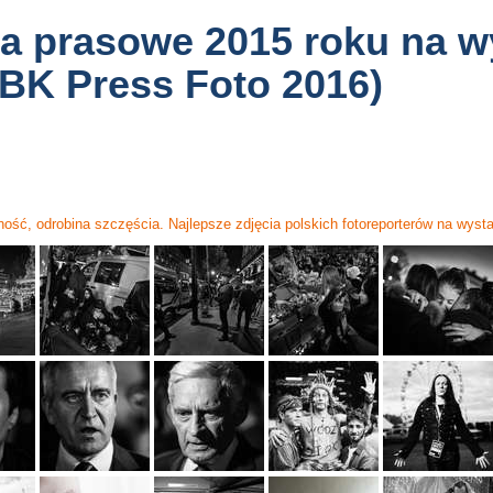
ia prasowe 2015 roku na 
BK Press Foto 2016)
ość, odrobina szczęścia. Najlepsze zdjęcia polskich fotoreporterów na wyst