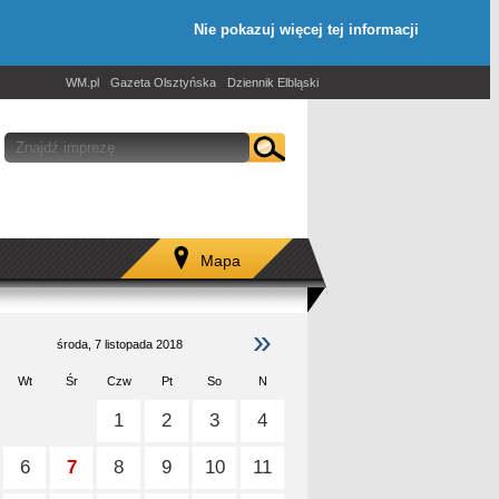
Nie pokazuj więcej tej informacji
WM.pl
Gazeta Olsztyńska
Dziennik Elbląski
Mapa
»
środa, 7 listopada 2018
Wt
Śr
Czw
Pt
So
N
1
2
3
4
6
7
8
9
10
11