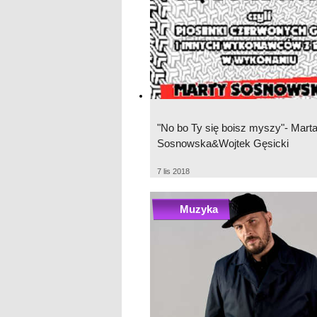
"No bo Ty się boisz myszy"- Mart
Sosnowska&Wojtek Gęsicki
7 lis 2018
Muzyka