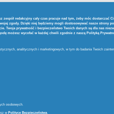
z zespół redakcyjny cały czas pracuje nad tym, żeby móc dostarczać Ci 
Twojej zgody. Dzięki niej będziemy mogli dostosowywać nasze strony po
ie. Twoja prywatność i bezpieczeństwo Twoich danych są dla nas niezw
zgodę możesz wycofać w każdej chwili zgodnie z naszą
Polityką Prywatn
ystycznych, analitycznych i marketingowych, w tym do badania Twoich zaint
nych osobowych.
iesz w
Polityce Bezpieczeństwa
.