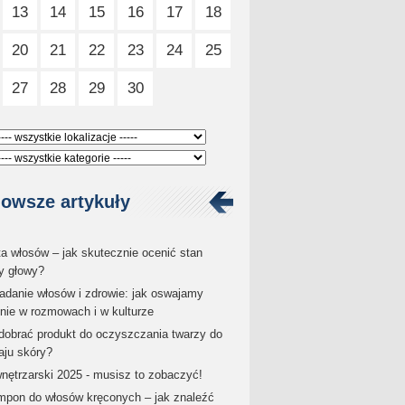
13
14
15
16
17
18
20
21
22
23
24
25
27
28
29
30
owsze artykuły
ta włosów – jak skutecznie ocenić stan
y głowy?
danie włosów i zdrowie: jak oswajamy
enie w rozmowach i w kulturze
dobrać produkt do oczyszczania twarzy do
aju skóry?
wnętrzarski 2025 - musisz to zobaczyć!
pon do włosów kręconych – jak znaleźć