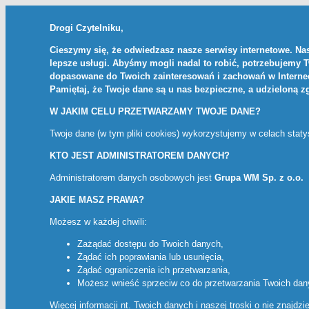
Drogi Czytelniku,
Cieszymy się, że odwiedzasz nasze serwisy internetowe. Nas
lepsze usługi. Abyśmy mogli nadal to robić, potrzebujemy 
dopasowane do Twoich zainteresowań i zachowań w Internec
Pamiętaj, że Twoje dane są u nas bezpieczne, a udzieloną 
W JAKIM CELU PRZETWARZAMY TWOJE DANE?
Twoje dane (w tym pliki cookies) wykorzystujemy w celach stat
KTO JEST ADMINISTRATOREM DANYCH?
Administratorem danych osobowych jest
Grupa WM Sp. z o.o.
JAKIE MASZ PRAWA?
Możesz w każdej chwili:
Zażądać dostępu do Twoich danych,
Żądać ich poprawiania lub usunięcia,
Żądać ograniczenia ich przetwarzania,
Możesz wnieść sprzeciw co do przetwarzania Twoich da
Więcej informacji nt. Twoich danych i naszej troski o nie znajdz