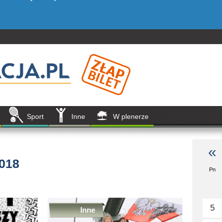
Sport
Inne
W plenerze
«
2018
Pn
5
Inne