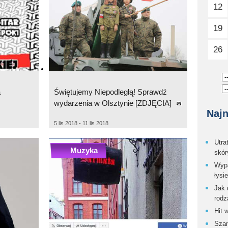
12
19
26
a
Świętujemy Niepodległą! Sprawdź
wydarzenia w Olsztynie [ZDJĘCIA]
Najn
5 lis 2018 - 11 lis 2018
Utra
Muzyka
skór
Wypa
łysi
Jak 
rodz
Hit 
Szam