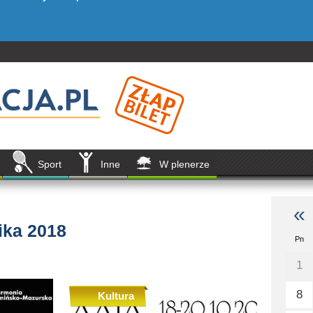
Sport
Inne
W plenerze
«
ika 2018
Pn
1
8
Kultura