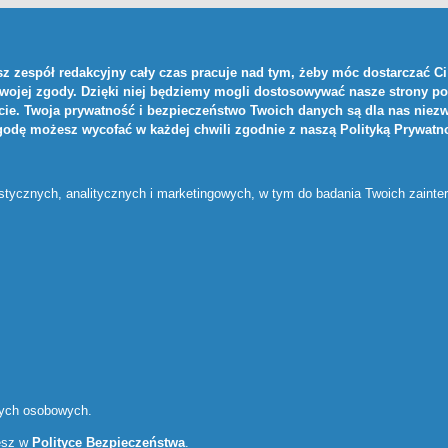
z zespół redakcyjny cały czas pracuje nad tym, żeby móc dostarczać Ci 
Twojej zgody. Dzięki niej będziemy mogli dostosowywać nasze strony po
ie. Twoja prywatność i bezpieczeństwo Twoich danych są dla nas niezw
zgodę możesz wycofać w każdej chwili zgodnie z naszą
Polityką Prywatn
ystycznych, analitycznych i marketingowych, w tym do badania Twoich zaint
nych osobowych.
iesz w
Polityce Bezpieczeństwa
.