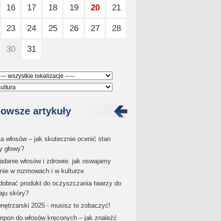
16
17
18
19
20
21
23
24
25
26
27
28
30
31
owsze artykuły
ta włosów – jak skutecznie ocenić stan
y głowy?
danie włosów i zdrowie: jak oswajamy
enie w rozmowach i w kulturze
dobrać produkt do oczyszczania twarzy do
aju skóry?
wnętrzarski 2025 - musisz to zobaczyć!
pon do włosów kręconych – jak znaleźć