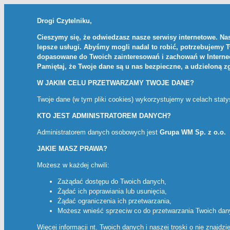
Drogi Czytelniku,
Cieszymy się, że odwiedzasz nasze serwisy internetowe. Nas
lepsze usługi. Abyśmy mogli nadal to robić, potrzebujemy 
dopasowane do Twoich zainteresowań i zachowań w Internec
Pamiętaj, że Twoje dane są u nas bezpieczne, a udzieloną 
W JAKIM CELU PRZETWARZAMY TWOJE DANE?
Twoje dane (w tym pliki cookies) wykorzystujemy w celach stat
KTO JEST ADMINISTRATOREM DANYCH?
Administratorem danych osobowych jest
Grupa WM Sp. z o.o.
JAKIE MASZ PRAWA?
Możesz w każdej chwili:
Zażądać dostępu do Twoich danych,
Żądać ich poprawiania lub usunięcia,
Żądać ograniczenia ich przetwarzania,
Możesz wnieść sprzeciw co do przetwarzania Twoich da
Więcej informacji nt. Twoich danych i naszej troski o nie znajdz