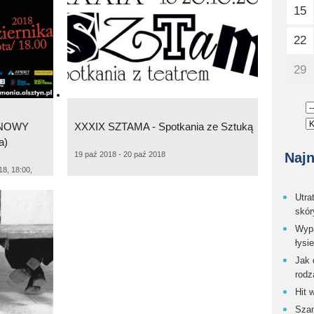
15
22
29
ANOWY
XXXIX SZTAMA - Spotkania ze Sztuką
a)
Najn
19 paź 2018 - 20 paź 2018
8, 18:00,
Utra
skór
Wypa
łysi
Jak 
rodz
Hit 
Szam