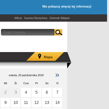
Nie pokazuj więcej tej informacji
WM.pl
Gazeta Olsztyńska
Dziennik Elbląski
Mapa
»
sobota, 20 października 2018
Wt
Śr
Czw
Pt
So
N
2
3
4
5
6
7
9
10
11
12
13
14