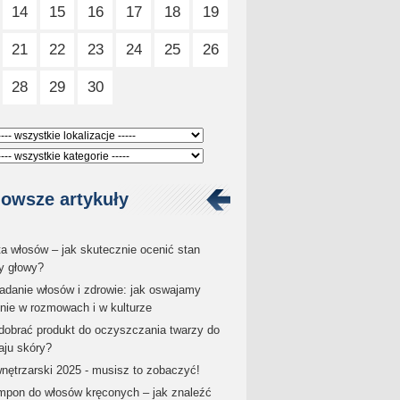
14
15
16
17
18
19
21
22
23
24
25
26
28
29
30
owsze artykuły
ta włosów – jak skutecznie ocenić stan
y głowy?
danie włosów i zdrowie: jak oswajamy
enie w rozmowach i w kulturze
dobrać produkt do oczyszczania twarzy do
aju skóry?
wnętrzarski 2025 - musisz to zobaczyć!
pon do włosów kręconych – jak znaleźć