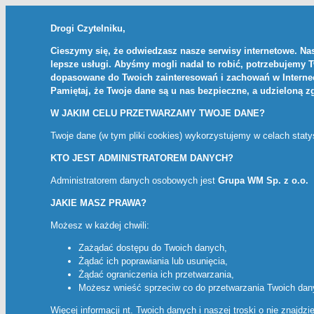
Drogi Czytelniku,
Cieszymy się, że odwiedzasz nasze serwisy internetowe. Nas
lepsze usługi. Abyśmy mogli nadal to robić, potrzebujemy 
dopasowane do Twoich zainteresowań i zachowań w Internec
Pamiętaj, że Twoje dane są u nas bezpieczne, a udzieloną 
W JAKIM CELU PRZETWARZAMY TWOJE DANE?
Twoje dane (w tym pliki cookies) wykorzystujemy w celach stat
KTO JEST ADMINISTRATOREM DANYCH?
Administratorem danych osobowych jest
Grupa WM Sp. z o.o.
JAKIE MASZ PRAWA?
Możesz w każdej chwili:
Zażądać dostępu do Twoich danych,
Żądać ich poprawiania lub usunięcia,
Żądać ograniczenia ich przetwarzania,
Możesz wnieść sprzeciw co do przetwarzania Twoich da
Więcej informacji nt. Twoich danych i naszej troski o nie znajdz