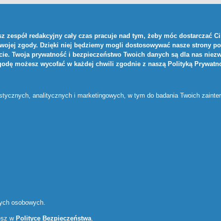
z zespół redakcyjny cały czas pracuje nad tym, żeby móc dostarczać Ci 
Twojej zgody. Dzięki niej będziemy mogli dostosowywać nasze strony po
ie. Twoja prywatność i bezpieczeństwo Twoich danych są dla nas niezw
zgodę możesz wycofać w każdej chwili zgodnie z naszą
Polityką Prywatn
ystycznych, analitycznych i marketingowych, w tym do badania Twoich zaint
nych osobowych.
iesz w
Polityce Bezpieczeństwa
.