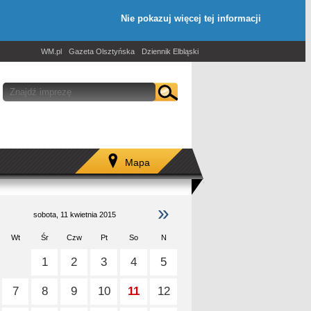
Nie pokazuj więcej tej informacji
WM.pl
Gazeta Olsztyńska
Dziennik Elbląski
Mapa
»
sobota, 11 kwietnia 2015
Wt
Śr
Czw
Pt
So
N
1
2
3
4
5
7
8
9
10
11
12