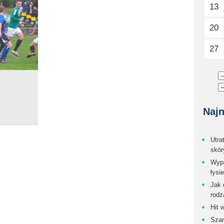
13
20
27
Najn
Utra
skór
Wypa
łysi
Jak 
rodz
Hit 
Szam