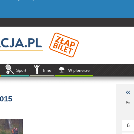
Sport
Inne
W plenerze
«
2015
Pn
6