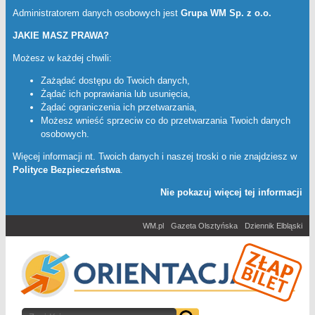
Administratorem danych osobowych jest
Grupa WM Sp. z o.o.
JAKIE MASZ PRAWA?
Możesz w każdej chwili:
Zażądać dostępu do Twoich danych,
Żądać ich poprawiania lub usunięcia,
Żądać ograniczenia ich przetwarzania,
Możesz wnieść sprzeciw co do przetwarzania Twoich danych
osobowych.
Więcej informacji nt. Twoich danych i naszej troski o nie znajdziesz w
Polityce Bezpieczeństwa
.
Nie pokazuj więcej tej informacji
WM.pl
Gazeta Olsztyńska
Dziennik Elbląski