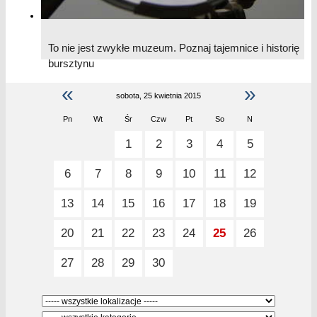
To nie jest zwykłe muzeum. Poznaj tajemnice i historię
bursztynu
«
»
14 kwi 2015 - 30 wrz 2015
sobota, 25 kwietnia 2015
Pn
Wt
Śr
Czw
Pt
So
N
1
2
3
4
5
6
7
8
9
10
11
12
13
14
15
16
17
18
19
20
21
22
23
24
25
26
27
28
29
30