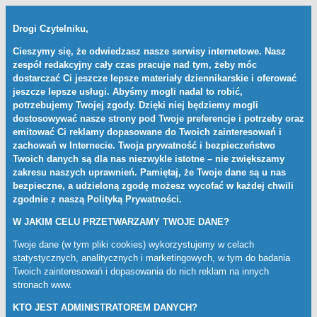
Drogi Czytelniku,
Cieszymy się, że odwiedzasz nasze serwisy internetowe. Nasz
zespół redakcyjny cały czas pracuje nad tym, żeby móc
dostarczać Ci jeszcze lepsze materiały dziennikarskie i oferować
jeszcze lepsze usługi. Abyśmy mogli nadal to robić,
potrzebujemy Twojej zgody. Dzięki niej będziemy mogli
dostosowywać nasze strony pod Twoje preferencje i potrzeby oraz
emitować Ci reklamy dopasowane do Twoich zainteresowań i
zachowań w Internecie. Twoja prywatność i bezpieczeństwo
Twoich danych są dla nas niezwykle istotne – nie zwiększamy
zakresu naszych uprawnień. Pamiętaj, że Twoje dane są u nas
bezpieczne, a udzieloną zgodę możesz wycofać w każdej chwili
zgodnie z naszą
Polityką Prywatności
.
W JAKIM CELU PRZETWARZAMY TWOJE DANE?
Twoje dane (w tym pliki cookies) wykorzystujemy w celach
statystycznych, analitycznych i marketingowych, w tym do badania
Twoich zainteresowań i dopasowania do nich reklam na innych
stronach www.
KTO JEST ADMINISTRATOREM DANYCH?